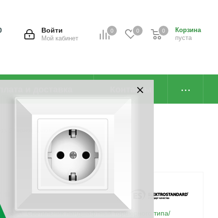
0
Войти
Корзина
0
0
0
пуста
Мой кабинет
плата и доставка
Контакты
rgo S черное золото (GLXT-1450S)
 товара:
Светильник ландшафтный торшерного типа/