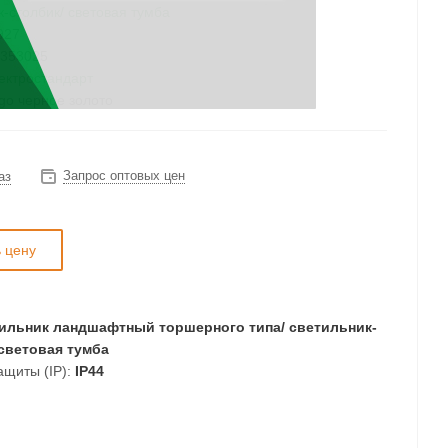
к-столбик/ световая тумба
927
353025
ектростандарт
go черное золото
Запрос оптовых цен
аз
ь цену
ильник ландшафтный торшерного типа/ светильник-
 световая тумба
ащиты (IP):
IP44