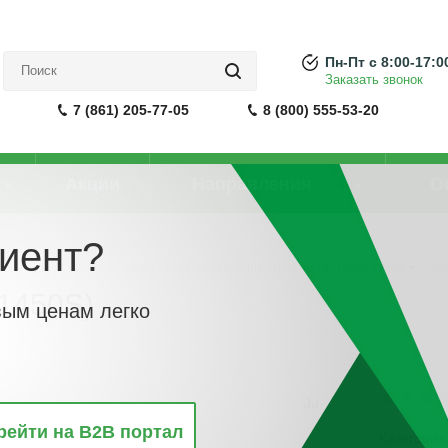
Пн-Пт с 8:00-17:0
Заказать звонок
7 (861) 205-77-05
8 (800) 555-53-20
Акции
Направления
О
иент?
 ландшафтный торшерного типа/ светильник-столбик/ световая тумба
-
Vi
-1450S)
вым ценам легко
рейти на B2B портал
Категория