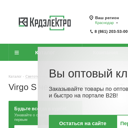
Ваш регион
Краснодар
8 (861) 203-53-00
Каталог
Компания
Вы оптовый кл
Каталог
-
Светотехника
-
Светильники ландшафтные
-
Светильник
Virgo S черное золото (GLXT
Заказывайте товары по опто
и быстро на портале B2B!
Будьте всегда в курсе!
Узнавайте о скидках и акциях
первым
Остаться на сайте
Пе