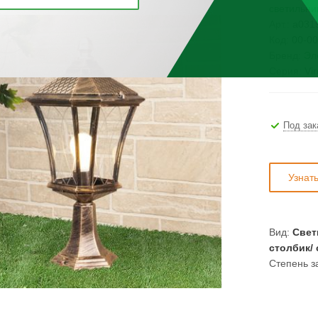
светильни
Арт.:
a031
Код:
00-00
Бренд:
Эл
Серия:
Vir
Под зак
Узнат
Вид:
Свет
столбик/
Степень з