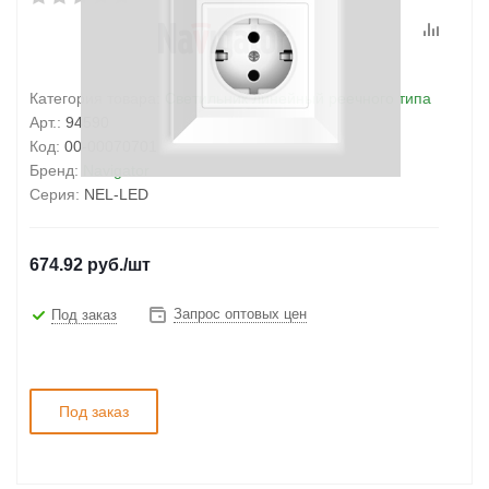
Категория товара:
Светильник линейный реечного типа
Арт.:
94590
Код:
00-00070701
Бренд:
Navigator
Серия:
NEL-LED
674.92
руб.
/шт
Запрос оптовых цен
Под заказ
Под заказ