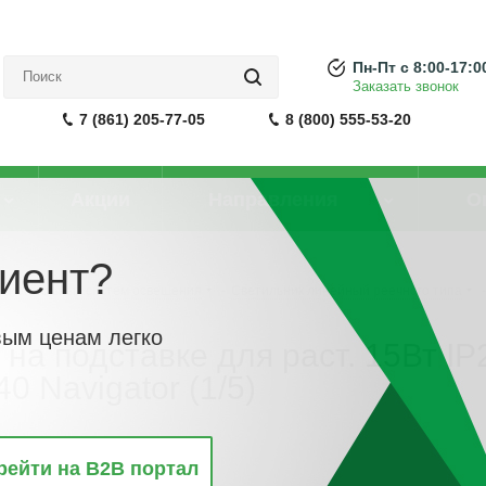
Пн-Пт с 8:00-17:0
Заказать звонок
7 (861) 205-77-05
8 (800) 555-53-20
Акции
Направления
О
иент?
агистральных систем освещения
-
Светильник линейный реечного типа
-
вым ценам легко
на подставке для раст. 15Вт IP
 Navigator (1/5)
рейти на B2B портал