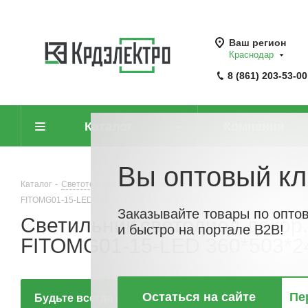
Ваш регион
Краснодар
8 (861) 203-53-00
Каталог
Компания
Вы оптовый кл
Каталог
-
Светотехника
-
Светильники линейные, для модульных и м
FITOMG01-15-LED 360*503*240 Navigator (1/5)
Заказывайте товары по опто
Светильник светодиод декор. 
и быстро на портале B2B!
FITOMG01-15-LED 360*503*240
Остаться на сайте
Пе
Будьте всегда в курсе!