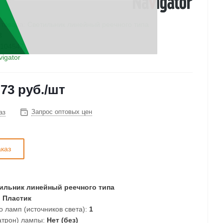
 товара:
Светильник линейный реечного типа
3
104547
vigator
.73
руб.
/шт
Запрос оптовых цен
аз
аказ
ильник линейный реечного типа
:
Пластик
о ламп (источников света):
1
атрон) лампы:
Нет (без)