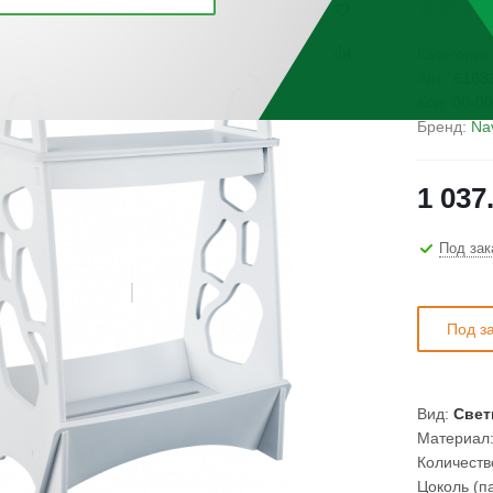
Категория
Арт.:
6163
Код:
00-00
Бренд:
Na
1 037
Под зак
Под з
Вид:
Свет
Материал
Количеств
Цоколь (п