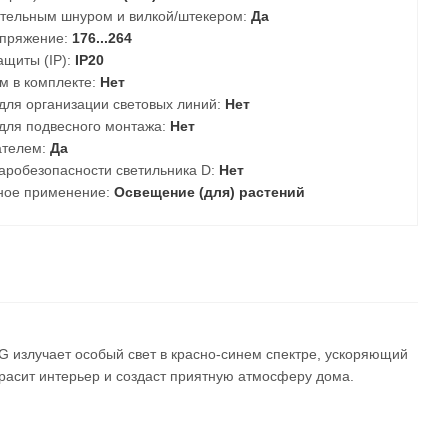
тельным шнуром и вилкой/штекером:
Да
пряжение:
176...264
ащиты (IP):
IP20
м в комплекте:
Нет
для организации световых линий:
Нет
для подвесного монтажа:
Нет
телем:
Да
аробезопасности светильника D:
Нет
ное применение:
Освещение (для) растений
 излучает особый свет в красно-синем спектре, ускоряющий
расит интерьер и создаст приятную атмосферу дома.