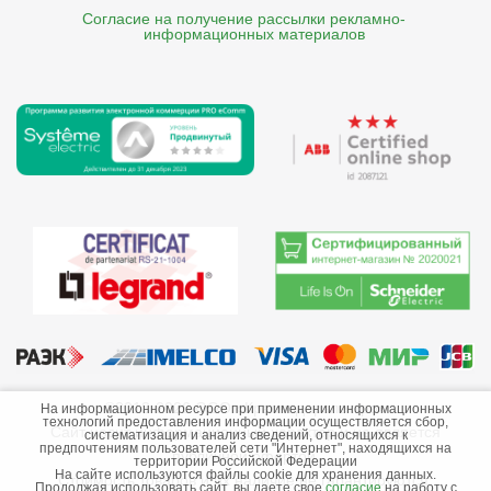
Согласие на получение рассылки рекламно- 

    информационных материалов
©2013-2026 ООО «Краснодарэлектро»
На информационном ресурсе при применении информационных
технологий предоставления информации осуществляется сбор,
Сайт носит информационный характер и не является
систематизация и анализ сведений, относящихся к
предпочтениям пользователей сети "Интернет", находящихся на
публичной офертой.
территории Российской Федерации
На сайте используются файлы cookie для хранения данных.
Стоимость товаров и их наличие не гарантируются.
Продолжая использовать сайт, вы даете свое
согласие
на работу с