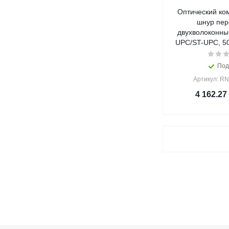
Оптический ко
шнур пер
двухволоконный
UPC/ST-UPC, 50
Под
Артикул: R
4 162.27