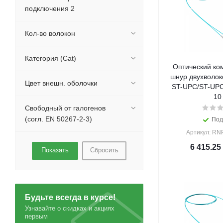
подключения 2
Кол-во волокон
Категория (Cat)
Оптический ко
шнур двухволок
Цвет внешн. оболочки
ST-UPC/ST-UPC
10
Свободный от галогенов
(согл. EN 50267-2-3)
Под
Артикул: R
6 415.25
Сбросить
Будьте всегда в курсе!
Узнавайте о скидках и акциях
первым