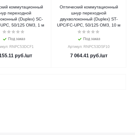
ский коммутационный
Оптический коммутационный
нур переходной
шнур переходной
оконный (Duplex) SC-
двухволоконный (Duplex) ST-
UPC, 50/125 OM3, 1 м
UPC/FC-UPC, 50/125 OM3, 10 м
Под заказ
Под заказ
икул: RNPC53DCF1
Артикул: RNPC53DSF10
155.11
руб.
/шт
7 064.41
руб.
/шт