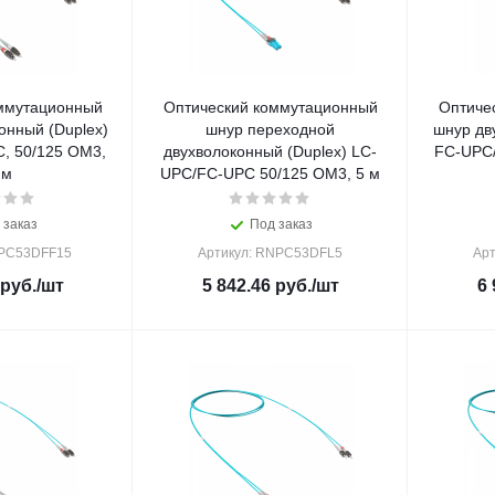
ммутационный
Оптический коммутационный
Оптиче
онный (Duplex)
шнур переходной
шнур дв
, 50/125 OM3,
двухволоконный (Duplex) LC-
FC-UPC/
 м
UPC/FC-UPC 50/125 OM3, 5 м
 заказ
Под заказ
NPC53DFF15
Артикул: RNPC53DFL5
Ар
руб.
/шт
5 842.46
руб.
/шт
6 