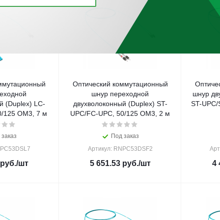
ммутационный
Оптический коммутационный
Оптиче
еходной
шнур переходной
шнур дв
 (Duplex) LC-
двухволоконный (Duplex) ST-
ST-UPC/
/125 OM3, 7 м
UPC/FC-UPC, 50/125 OM3, 2 м
 заказ
Под заказ
NPC53DSL7
Артикул: RNPC53DSF2
Арт
руб.
/шт
5 651.53
руб.
/шт
4 