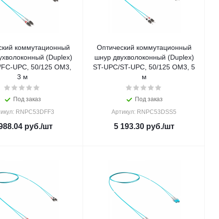
ский коммутационный
Оптический коммутационный
ухволоконный (Duplex)
шнур двухволоконный (Duplex)
FC-UPC, 50/125 OM3,
ST-UPC/ST-UPC, 50/125 OM3, 5
3 м
м
Под заказ
Под заказ
тикул: RNPC53DFF3
Артикул: RNPC53DSS5
988.04
руб.
/шт
5 193.30
руб.
/шт