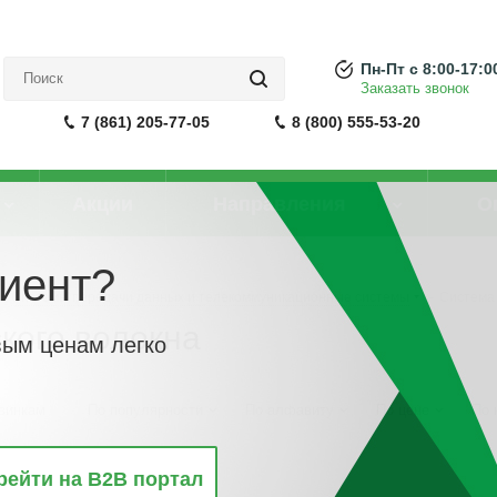
Пн-Пт с 8:00-17:0
Заказать звонок
7 (861) 205-77-05
8 (800) 555-53-20
Акции
Направления
О
иент?
-
Системы передачи данных и телекоммуникационные системы
-
Система 
кого волокна
вым ценам легко
винкам
По популярности
По алфавиту
По цене
По 
рейти на B2B портал