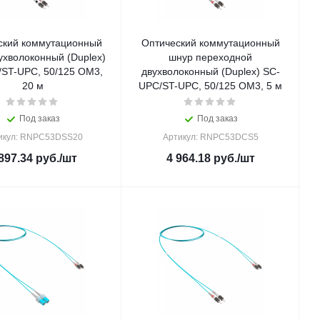
ский коммутационный
Оптический коммутационный
ухволоконный (Duplex)
шнур переходной
/ST-UPC, 50/125 OM3,
двухволоконный (Duplex) SC-
20 м
UPC/ST-UPC, 50/125 OM3, 5 м
Под заказ
Под заказ
икул: RNPC53DSS20
Артикул: RNPC53DCS5
897.34
руб.
/шт
4 964.18
руб.
/шт