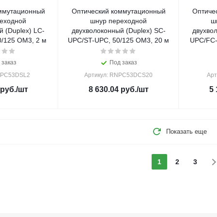
ммутационный
Оптический коммутационный
Оптиче
еходной
шнур переходной
ш
 (Duplex) LC-
двухволоконный (Duplex) SC-
двухвол
/125 OM3, 2 м
UPC/ST-UPC, 50/125 OM3, 20 м
UPC/FC-
 заказ
Под заказ
NPC53DSL2
Артикул: RNPC53DCS20
Арт
руб.
/шт
8 630.04
руб.
/шт
5 
Показать еще
1
2
3