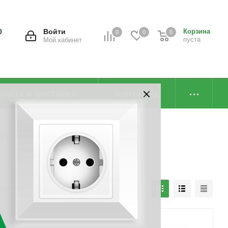
0
Войти
Корзина
0
0
0
пуста
Мой кабинет
плата и доставка
Контакты
патч-кордов оптического волокна
наличию