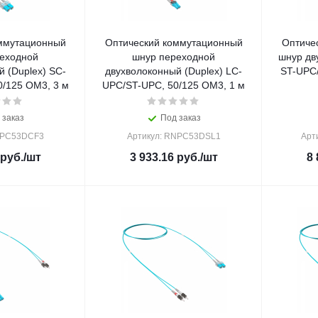
ммутационный
Оптический коммутационный
Оптиче
еходной
шнур переходной
шнур дв
 (Duplex) SC-
двухволоконный (Duplex) LC-
ST-UPC
/125 OM3, 3 м
UPC/ST-UPC, 50/125 OM3, 1 м
 заказ
Под заказ
NPC53DCF3
Артикул: RNPC53DSL1
Арт
руб.
/шт
3 933.16
руб.
/шт
8 