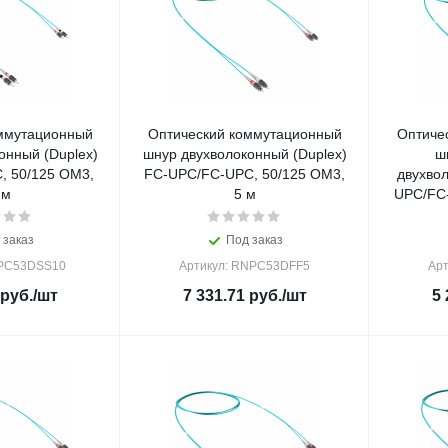
ммутационный
Оптический коммутационный
Оптиче
онный (Duplex)
шнур двухволоконный (Duplex)
ш
, 50/125 OM3,
FC-UPC/FC-UPC, 50/125 OM3,
двухвол
 м
5 м
UPC/FC-
 заказ
Под заказ
NPC53DSS10
Артикул: RNPC53DFF5
Ар
руб.
/шт
7 331.71
руб.
/шт
5 