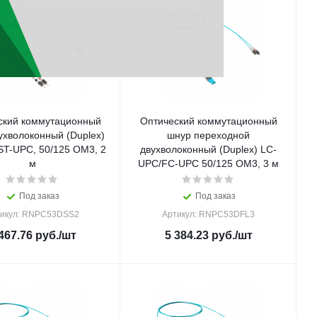
ский коммутационный
Оптический коммутационный
ухволоконный (Duplex)
шнур переходной
ST-UPC, 50/125 OM3, 2
двухволоконный (Duplex) LC-
м
UPC/FC-UPC 50/125 OM3, 3 м
Под заказ
Под заказ
икул: RNPC53DSS2
Артикул: RNPC53DFL3
467.76
руб.
/шт
5 384.23
руб.
/шт