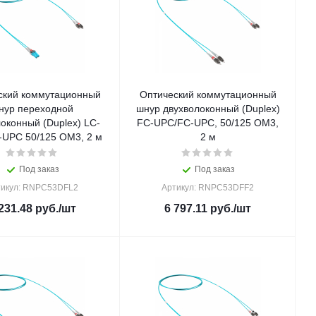
ский коммутационный
Оптический коммутационный
нур переходной
шнур двухволоконный (Duplex)
оконный (Duplex) LC-
FC-UPC/FC-UPC, 50/125 OM3,
UPC 50/125 OM3, 2 м
2 м
Под заказ
Под заказ
тикул: RNPC53DFL2
Артикул: RNPC53DFF2
231.48
руб.
/шт
6 797.11
руб.
/шт