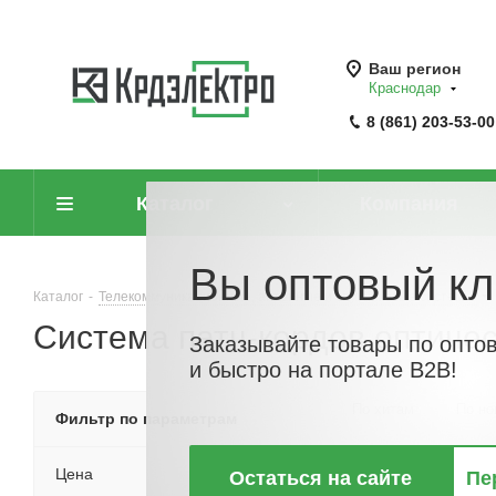
Ваш регион
Краснодар
8 (861) 203-53-00
Каталог
Компания
Вы оптовый кл
Каталог
-
Телекоммуникационные, антенные и спутниковые системы
Система патч-кордов оптичес
Заказывайте товары по опто
и быстро на портале B2B!
По хитам
По но
Фильтр по параметрам
Цена
Остаться на сайте
Пе