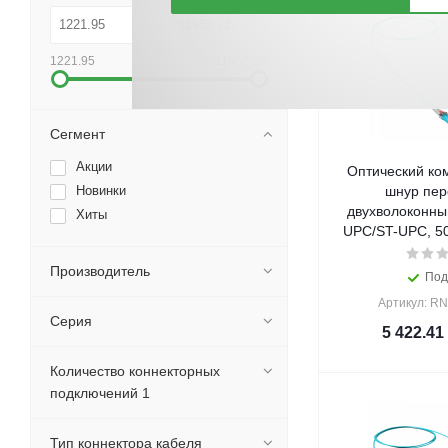
1221.95
11952.22
Сегмент
Акции
Оптический ко
Новинки
шнур пер
двухволоконный
Хиты
UPC/ST-UPC, 50
Производитель
Под
Артикул: R
Серия
5 422.41
Количество коннекторных
подключений 1
Тип коннектора кабеля